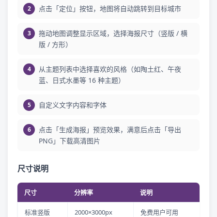
点击「定位」按钮，地图将自动跳转到目标城市
拖动地图调整显示区域，选择海报尺寸（竖版 / 横
版 / 方形）
从主题列表中选择喜欢的风格（如陶土红、午夜
蓝、日式水墨等 16 种主题）
自定义文字内容和字体
点击「生成海报」预览效果，满意后点击「导出
PNG」下载高清图片
尺寸说明
尺寸
分辨率
说明
标准竖版
2000×3000px
免费用户可用